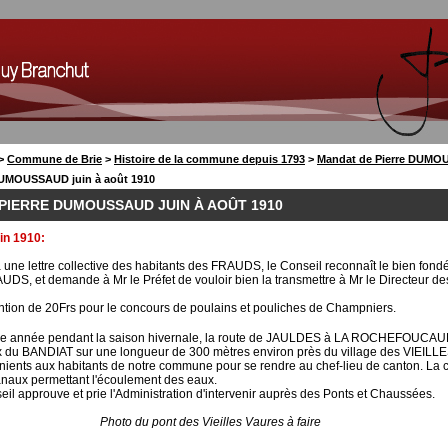
>
Commune de Brie
>
Histoire de la commune depuis 1793
>
Mandat de Pierre DUMO
DUMOUSSAUD juin à août 1910
 PIERRE DUMOUSSAUD JUIN À AOÛT 1910
uin 1910:
à une lettre collective des habitants des FRAUDS, le Conseil reconnaît le bien fond
UDS, et demande à Mr le Préfet de vouloir bien la transmettre à Mr le Directeur de
ntion de 20Frs pour le concours de poulains et pouliches de Champniers.
e année pendant la saison hivernale, la route de JAULDES à LA ROCHEFOUCAUL
x du BANDIAT sur une longueur de 300 mètres environ près du village des VIEILLE
nients aux habitants de notre commune pour se rendre au chef-lieu de canton. La 
canaux permettant l'écoulement des eaux.
il approuve et prie l'Administration d'intervenir auprès des Ponts et Chaussées.
Photo du pont des Vieilles Vaures à faire