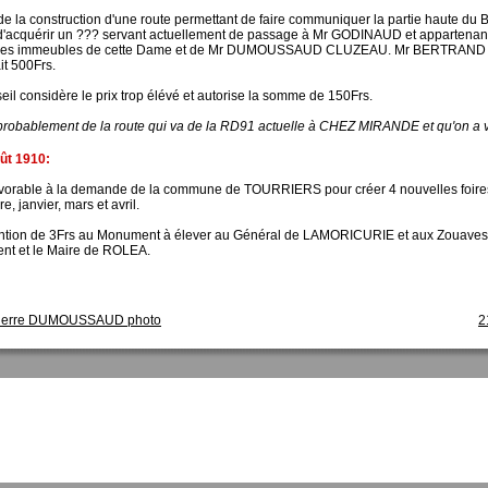
 de la construction d'une route permettant de faire communiquer la partie haute d
d'acquérir un ??? servant actuellement de passage à Mr GODINAUD et apparten
les immeubles de cette Dame et de Mr DUMOUSSAUD CLUZEAU. Mr BERTRAND neve
it 500Frs.
il considère le prix trop élévé et autorise la somme de 150Frs.
it probablement de la route qui va de la RD91 actuelle à CHEZ MIRANDE et qu'on a
oût 1910:
favorable à la demande de la commune de TOURRIERS pour créer 4 nouvelles foires 
, janvier, mars et avril.
ntion de 3Frs au Monument à élever au Général de LAMORICURIE et aux Zouaves,
t et le Maire de ROLEA.
ierre DUMOUSSAUD photo
2