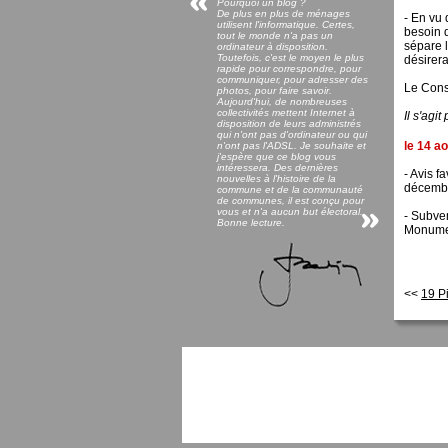
Pourquoi un blog ?
De plus en plus de ménages
- En vu
utilisent l'informatique. Certes,
besoin 
tout le monde n'a pas un
sépare 
ordinateur à disposition.
Toutefois, c'est le moyen le plus
désirera
rapide pour correspondre, pour
communiquer, pour adresser des
Le Conse
photos, pour faire savoir.
Aujourd'hui, de nombreuses
collectivités mettent Internet à
Il s'ag
disposition de leurs administrés
qui n'ont pas d'ordinateur ou qui
le 14 a
n'ont pas l'ADSL. Je souhaite et
j'espère que ce blog vous
intéressera. Des dernières
- Avis 
nouvelles à l'histoire de la
décembre
commune et de la communauté
de communes, il est conçu pour
vous et n'a aucun but électoral.
- Subve
Bonne lecture.
Monumen
<<
19 P