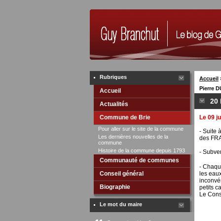
Rubriques
Accueil
Pierre 
Accueil
20
Actualités
Commune de Brie
Le 09 j
Pour aller sur le site de la commune
- Suite 
Les dernières nouvelles de la
des FRA
commune
Histoire de la commune depuis 1793
- Subve
Communauté de communes
- Chaqu
Conseil général
les eau
inconvé
Biographie
petits 
Le Conse
Le mot du maire