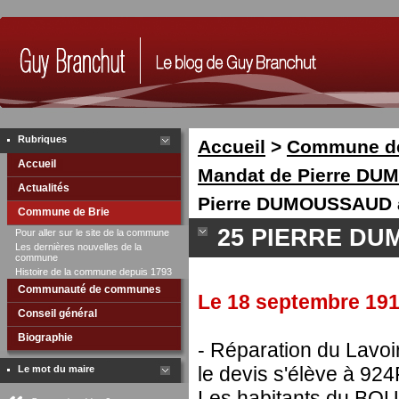
Rubriques
Accueil
>
Commune de
Accueil
Mandat de Pierre DU
Actualités
Pierre DUMOUSSAUD 
Commune de Brie
25 PIERRE DU
Pour aller sur le site de la commune
Les dernières nouvelles de la
commune
Histoire de la commune depuis 1793
Communauté de communes
Le 18 septembre 191
Conseil général
Biographie
- Réparation du Lavoi
le devis s'élève à 924
Le mot du maire
Les habitants du BO