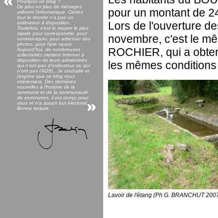
Pourquoi un blog ?
De plus en plus de ménages
pour un montant de 2
utilisent l'informatique. Certes,
tout le monde n'a pas un
Lors de l'ouverture des
ordinateur à disposition.
Toutefois, c'est le moyen le plus
rapide pour correspondre, pour
novembre, c'est le m
communiquer, pour adresser des
photos, pour faire savoir.
ROCHIER, qui a obte
Aujourd'hui, de nombreuses
collectivités mettent Internet à
disposition de leurs administrés
les mêmes condition
qui n'ont pas d'ordinateur ou qui
n'ont pas l'ADSL. Je souhaite et
j'espère que ce blog vous
intéressera. Des dernières
nouvelles à l'histoire de la
commune et de la communauté
de communes, il est conçu pour
vous et n'a aucun but électoral.
Bonne lecture.
Lavoir de l'étang (Ph G. BRANCHUT 200