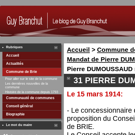
Rubriques
Accueil
>
Commune de
Accueil
Mandat de Pierre DU
Actualités
Pierre DUMOUSSAUD ma
Commune de Brie
31 PIERRE DU
Pour aller sur le site de la commune
Les dernières nouvelles de la
commune
Histoire de la commune depuis 1793
Le 15 mars 1914:
Communauté de communes
Conseil général
- Le concessionnaire 
Biographie
proposition du Consei
de BRIE.
Le mot du maire
Le Conseil accepte le