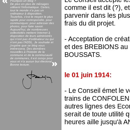
Pourquoi un blog ?
De plus en plus de ménages
comme il est dit (?), e
utilisent l'informatique. Certes,
tout le monde n'a pas un
parvenir dans les plus
ordinateur à disposition.
Toutefois, c'est le moyen le plus
rapide pour correspondre, pour
frais du dit projet.
communiquer, pour adresser des
photos, pour faire savoir.
Aujourd'hui, de nombreuses
collectivités mettent Internet à
disposition de leurs administrés
- Acceptation de cr
qui n'ont pas d'ordinateur ou qui
n'ont pas l'ADSL. Je souhaite et
et des BREBIONS au c
j'espère que ce blog vous
intéressera. Des dernières
nouvelles à l'histoire de la
BOUSSATS.
commune et de la communauté
de communes, il est conçu pour
vous et n'a aucun but électoral.
Bonne lecture.
le 01 juin 1914:
- Le Conseil émet le v
trains de CONFOLENS 
autres lignes des Econ
serait de toute utilit
heures aille jusqu'