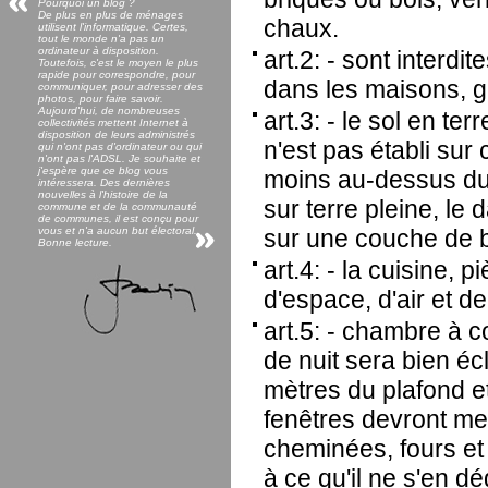
Pourquoi un blog ?
De plus en plus de ménages
chaux.
utilisent l'informatique. Certes,
tout le monde n'a pas un
ordinateur à disposition.
art.2: - sont interdi
Toutefois, c'est le moyen le plus
rapide pour correspondre, pour
dans les maisons, g
communiquer, pour adresser des
photos, pour faire savoir.
Aujourd'hui, de nombreuses
art.3: - le sol en te
collectivités mettent Internet à
disposition de leurs administrés
n'est pas établi sur
qui n'ont pas d'ordinateur ou qui
n'ont pas l'ADSL. Je souhaite et
j'espère que ce blog vous
moins au-dessus du
intéressera. Des dernières
nouvelles à l'histoire de la
sur terre pleine, le 
commune et de la communauté
de communes, il est conçu pour
vous et n'a aucun but électoral.
sur une couche de 
Bonne lecture.
art.4: - la cuisine,
d'espace, d'air et d
art.5: - chambre à co
de nuit sera bien éc
mètres du plafond e
fenêtres devront me
cheminées, fours et
à ce qu'il ne s'en 