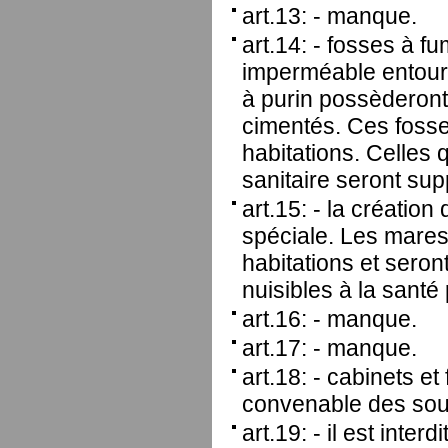
art.13: - manque.
art.14: - fosses à fu
imperméable entour
à purin possèderont
cimentés. Ces foss
habitations. Celles
sanitaire seront su
art.15: - la créatio
spéciale. Les mares
habitations et seron
nuisibles à la santé
art.16: - manque.
art.17: - manque.
art.18: - cabinets e
convenable des sour
art.19: - il est inte