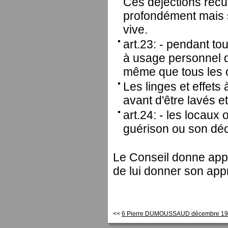
Ces déjections recu
profondément mais s
vive.
art.23: - pendant to
à usage personnel d
même que tous les o
Les linges et effets
avant d'être lavés et
art.24: - les locaux
guérison ou son dé
Le Conseil donne appr
de lui donner son app
<<
6 Pierre DUMOUSSAUD décembre 190