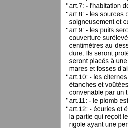
art.7: - l'habitation 
art.8: - les sources
soigneusement et c
art.9: - les puits se
couverture surélev
centimètres au-dess
dure. Ils seront prot
seront placés à une
mares et fosses d'a
art.10: - les citerne
étanches et voûtées
convenable par un t
art.11: - le plomb es
art.12: - écuries et
la partie qui reçoit 
rigole ayant une pen