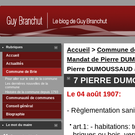
Rubriques
Accueil
>
Commune de
Accueil
Mandat de Pierre DU
Actualités
Pierre DUMOUSSAUD 
Commune de Brie
7 PIERRE DUM
Pour aller sur le site de la commune
Les dernières nouvelles de la
commune
Histoire de la commune depuis 1793
Le 04 août 1907:
Communauté de communes
Conseil général
- Règlementation san
Biographie
art.1: - habitations
Le mot du maire
briques ou bois, ve