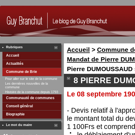
Rubriques
Accueil
>
Commune de
Accueil
Mandat de Pierre DU
Actualités
Pierre DUMOUSSAUD 
Commune de Brie
8 PIERRE DUM
Pour aller sur le site de la commune
Les dernières nouvelles de la
commune
Histoire de la commune depuis 1793
Le 08 septembre 190
Communauté de communes
Conseil général
- Devis relatif à l'app
Biographie
le montant total du dev
1 100Frs et comprend
Le mot du maire
- le déblaiement d'