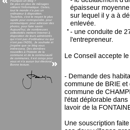
Pourquoi un blog ?
De plus en plus de ménages
épaisseur moyenne 
utilisent l'informatique. Certes,
tout le monde n'a pas un
sur lequel il y a à 
ordinateur à disposition.
Toutefois, c'est le moyen le plus
rapide pour correspondre, pour
enlevée.
communiquer, pour adresser des
photos, pour faire savoir.
Aujourd'hui, de nombreuses
- une conduite de 2
collectivités mettent Internet à
disposition de leurs administrés
l'entrepreneur.
qui n'ont pas d'ordinateur ou qui
n'ont pas l'ADSL. Je souhaite et
j'espère que ce blog vous
intéressera. Des dernières
nouvelles à l'histoire de la
Le Conseil accepte le
commune et de la communauté
de communes, il est conçu pour
vous et n'a aucun but électoral.
Bonne lecture.
- Demande des habit
commune de BRIE et
commune de CHAMPN
l'état déplorable dans
lavoir de la FONTAIN
Une souscription faite