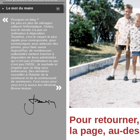
Le mot du maire
Pourquoi un blog ?
De plus en plus de ménages
utilisent l'informatique. Certes,
tout le monde n'a pas un
ordinateur à disposition.
Toutefois, c'est le moyen le plus
rapide pour correspondre, pour
communiquer, pour adresser des
photos, pour faire savoir.
Aujourd'hui, de nombreuses
collectivités mettent Internet à
disposition de leurs administrés
qui n'ont pas d'ordinateur ou qui
n'ont pas l'ADSL. Je souhaite et
j'espère que ce blog vous
intéressera. Des dernières
nouvelles à l'histoire de la
commune et de la communauté
de communes, il est conçu pour
vous et n'a aucun but électoral.
Bonne lecture.
Pour retourner,
la page, au-des