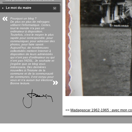
Le mot du maire
Pourquoi un blog ?
De plus en plus de ménages
utilisent l'informatique. Certes,
tout le monde n'a pas un
ordinateur à disposition.
Toutefois, c'est le moyen le plus
rapide pour correspondre, pour
communiquer, pour adresser des
photos, pour faire savoir.
Aujourd'hui, de nombreuses
collectivités mettent Internet à
disposition de leurs administrés
qui n'ont pas d'ordinateur ou qui
n'ont pas l'ADSL. Je souhaite et
j'espère que ce blog vous
intéressera. Des dernières
nouvelles à l'histoire de la
commune et de la communauté
de communes, il est conçu pour
vous et n'a aucun but électoral.
Bonne lecture.
<<
Madagascar 1962-1965 : avec mon cop