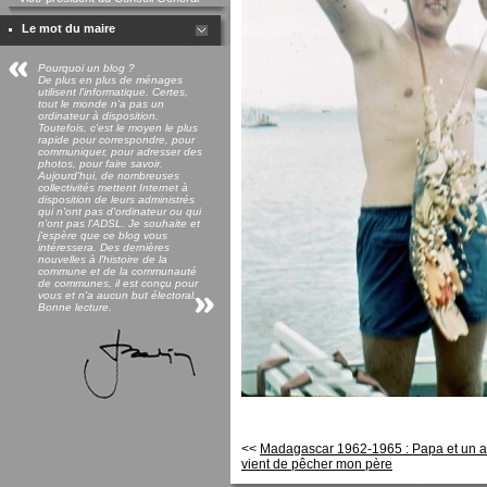
Le mot du maire
Pourquoi un blog ?
De plus en plus de ménages
utilisent l'informatique. Certes,
tout le monde n'a pas un
ordinateur à disposition.
Toutefois, c'est le moyen le plus
rapide pour correspondre, pour
communiquer, pour adresser des
photos, pour faire savoir.
Aujourd'hui, de nombreuses
collectivités mettent Internet à
disposition de leurs administrés
qui n'ont pas d'ordinateur ou qui
n'ont pas l'ADSL. Je souhaite et
j'espère que ce blog vous
intéressera. Des dernières
nouvelles à l'histoire de la
commune et de la communauté
de communes, il est conçu pour
vous et n'a aucun but électoral.
Bonne lecture.
<<
Madagascar 1962-1965 : Papa et un a
vient de pêcher mon père