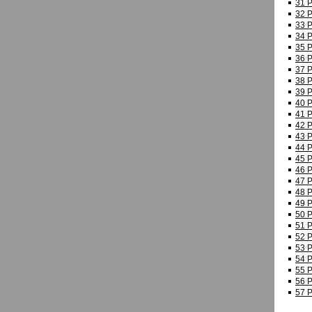
31 
32 
33 
34 
35 
36 P
37 
38 
39 
40 
41 
42 
43 
44 
45 
46 
47 
48 
49 
50 
51 
52 
53 
54 
55 
56 
57 