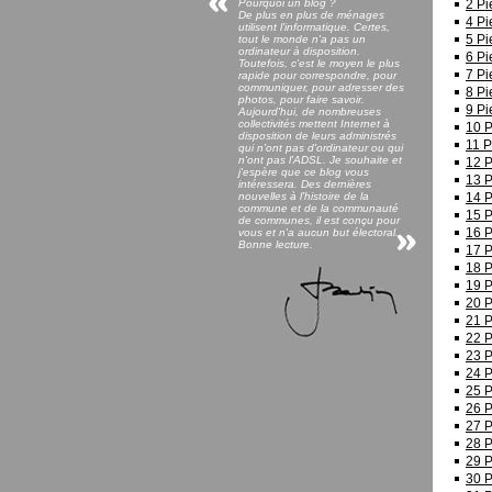
Pourquoi un blog ?
2 P
De plus en plus de ménages
4 P
utilisent l'informatique. Certes,
5 P
tout le monde n'a pas un
ordinateur à disposition.
6 P
Toutefois, c'est le moyen le plus
7 P
rapide pour correspondre, pour
communiquer, pour adresser des
8 P
photos, pour faire savoir.
9 P
Aujourd'hui, de nombreuses
collectivités mettent Internet à
10 
disposition de leurs administrés
11 
qui n'ont pas d'ordinateur ou qui
n'ont pas l'ADSL. Je souhaite et
12 
j'espère que ce blog vous
13 
intéressera. Des dernières
nouvelles à l'histoire de la
14 
commune et de la communauté
15 
de communes, il est conçu pour
16 
vous et n'a aucun but électoral.
Bonne lecture.
17 
18 
19 
20 
21 
22 
23 
24 
25 
26 
27 
28 
29 
30 