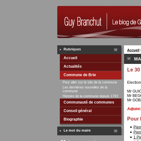
Rubriques
Accueil
Accueil
MA
Actualités
Le 30 
Commune de Brie
Pour aller sur le site de la commune
Electio
Les dernières nouvelles de la
commune
Mr GUIO
Mr BEGO
Histoire de la commune depuis 1793
Mr GOBA
Communauté de communes
Adjoint:
Conseil général
Pour l
Biographie
Pie
Le mot du maire
Pie
1 P